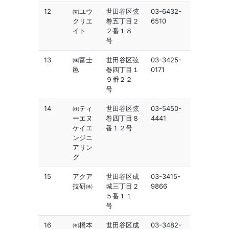
12
㈲ユウ
世田谷区弦
03-6432-
クリエ
巻五丁目２
6510
イト
２番１８
号
13
㈱富士
世田谷区弦
03-3425-
邑
巻四丁目１
0171
９番２２
号
14
㈱ティ
世田谷区弦
03-5450-
ーエヌ
巻四丁目８
4441
ケイエ
番１２号
ンジニ
アリン
グ
15
アクア
世田谷区成
03-3415-
技研㈱
城三丁目２
9866
５番１１
号
16
㈲橋本
世田谷区成
03-3482-