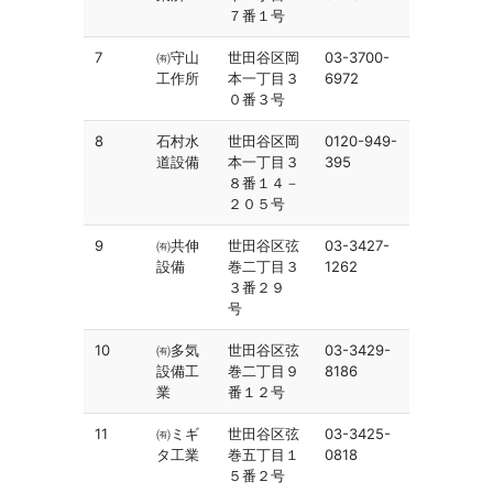
７番１号
7
㈲守山
世田谷区岡
03-3700-
工作所
本一丁目３
6972
０番３号
8
石村水
世田谷区岡
0120-949-
道設備
本一丁目３
395
８番１４－
２０５号
9
㈲共伸
世田谷区弦
03-3427-
設備
巻二丁目３
1262
３番２９
号
10
㈲多気
世田谷区弦
03-3429-
設備工
巻二丁目９
8186
業
番１２号
11
㈲ミギ
世田谷区弦
03-3425-
タ工業
巻五丁目１
0818
５番２号