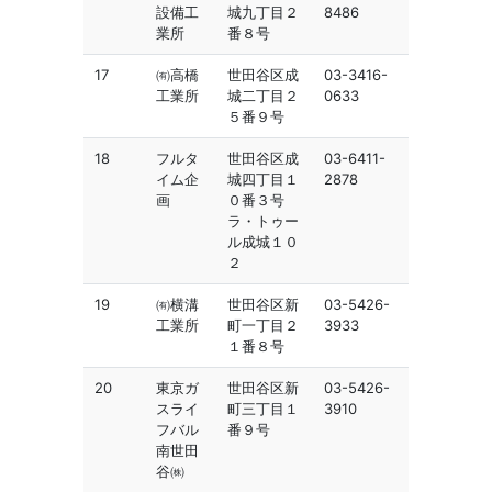
設備工
城九丁目２
8486
業所
番８号
17
㈲高橋
世田谷区成
03-3416-
工業所
城二丁目２
0633
５番９号
18
フルタ
世田谷区成
03-6411-
イム企
城四丁目１
2878
画
０番３号
ラ・トゥー
ル成城１０
２
19
㈲横溝
世田谷区新
03-5426-
工業所
町一丁目２
3933
１番８号
20
東京ガ
世田谷区新
03-5426-
スライ
町三丁目１
3910
フバル
番９号
南世田
谷㈱