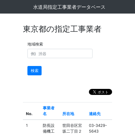
水道局指定工事業者データベース
東京都の指定工事業者
地域検索
検索
事業者
No.
名
所在地
連絡先
1
防長設
世田谷区宮
03-3429-
備機工
坂二丁目２
5643