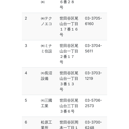
㈱
６番２８
号
2
㈱テク
世田谷区尾
03-3705-
ノエコ
山台一丁目
6160
１７番１６
号
3
㈱ミナ
世田谷区尾
03-3704-
ミ住設
山台一丁目
5611
２番１７
号
4
㈲長沼
世田谷区尾
03-3703-
設備
山台一丁目
1219
３番１３
号
5
㈲三國
世田谷区尾
03-5706-
工業
山台三丁目
2573
３番６号
6
松原工
世田谷区岡
03-3700-
業所
本一丁目１
6248