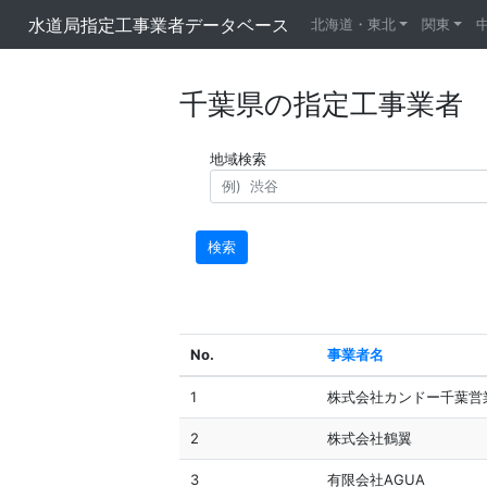
水道局指定工事業者データベース
北海道・東北
関東
千葉県の指定工事業者
地域検索
検索
No.
事業者名
1
株式会社カンドー千葉営
2
株式会社鶴翼
3
有限会社AGUA