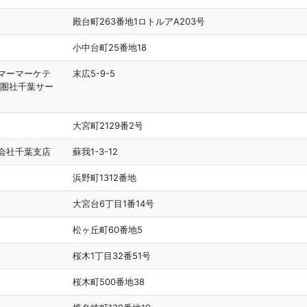
殿台町263番地1ロトルアA203号
小中台町25番地18
マーマーケテ
末広5-9-5
都圏社千葉サー
所
大宮町2129番2号
会社千葉支店
蘇我1-3-12
浜野町1312番地
大宮台6丁目1番14号
松ヶ丘町60番地5
桜木1丁目32番51号
桜木町500番地38