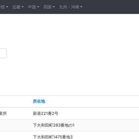
中部
近畿
中国
四国
九州・沖縄
所在地
業所
新港221番2号
下大和田町283番地の1
下大和田町1475番地3