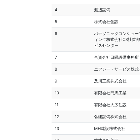
4
渡辺設備
5
株式会社創設
6
パナソニックコンシュー
ィング株式会社CS社首
ビスセンター
7
合資会社日隈設備事務
8
エフシー・サービス株式
9
及川工業株式会社
10
有限会社門馬工業
11
有限会社大広住設
12
弘建設備株式会社
13
MH建設株式会社